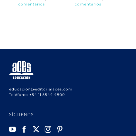
comentarios
comentarios
co
educacion@editorialaces.com
Teléfono:
+54 11 5544 4800
SÍGUENOS