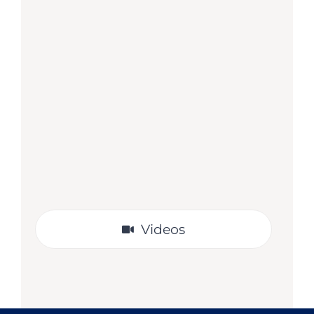
Proyecto de lectura – Tierra de
gigantes
Proyecto de lectura para el docente
que utiliza libros del Plan Lector en el
aula. Contiene propuestas y
actividades para los lectores.
VER
Videos