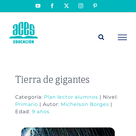
Saltar
YouTube
Facebook
X
Instagram
Pinterest
al
contenido
Tierra de gigantes
Categoría:
Plan lector alumnos
| Nivel:
Primario
| Autor:
Michelson Borges
|
Edad:
9 años