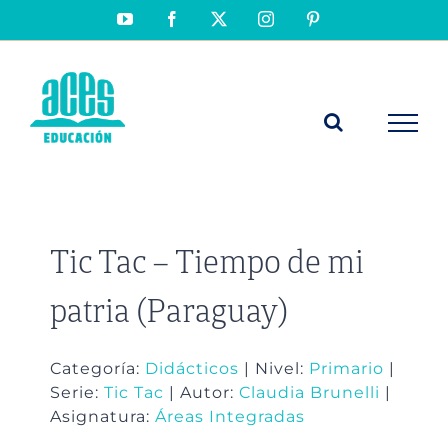
Saltar
YouTube
Facebook
X
Instagram
Pinterest
al
contenido
Tic Tac – Tiempo de mi
patria (Paraguay)
Categoría:
Didácticos
| Nivel:
Primario
|
Serie:
Tic Tac
| Autor:
Claudia Brunelli
|
Asignatura:
Áreas Integradas