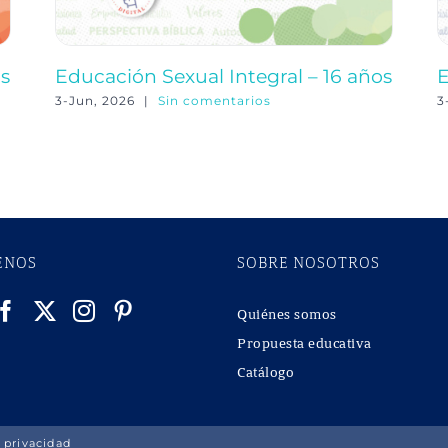
os
Educación Sexual Integral – 16 años
E
3-Jun, 2026
|
Sin comentarios
3
ENOS
SOBRE NOSOTROS
Quiénes somos
Propuesta educativa
Catálogo
 privacidad