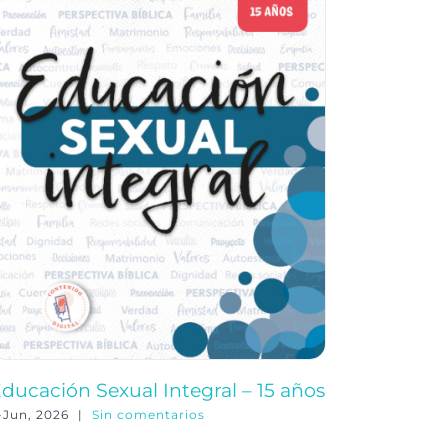
ducación Sexual Integral – 15 años
Educació
-Jun, 2026
|
Sin comentarios
3-Jun, 202