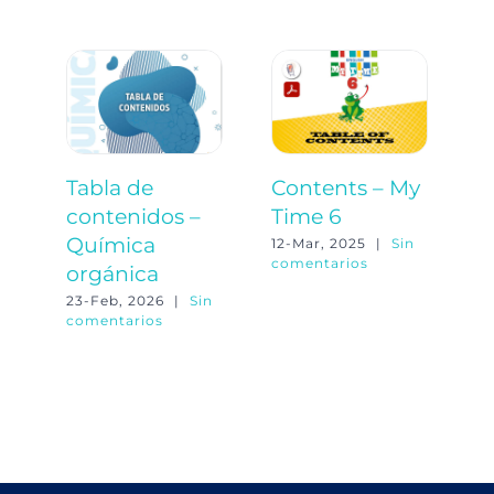
Tabla de
Contents – My
T
contenidos –
Time 6
c
Química
M
12-Mar, 2025
|
Sin
comentarios
orgánica
18
co
23-Feb, 2026
|
Sin
comentarios