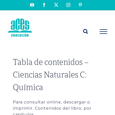
Saltar
YouTube
Facebook
X
Instagram
Pinterest
al
contenido
Tabla de contenidos –
Ciencias Naturales C:
Química
Para consultar online, descargar o
imprimir. Contenidos del libro, por
capítulos.