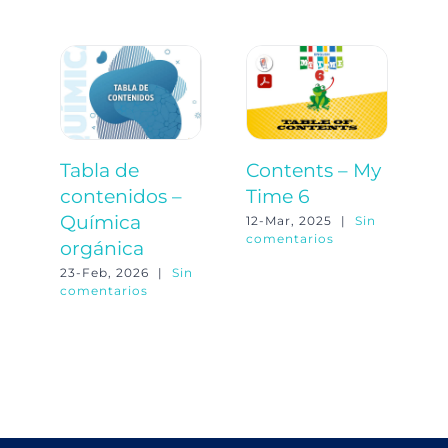
Tabla de
Contents – My
T
contenidos –
Time 6
c
Química
M
12-Mar, 2025
|
Sin
comentarios
orgánica
18
co
23-Feb, 2026
|
Sin
comentarios