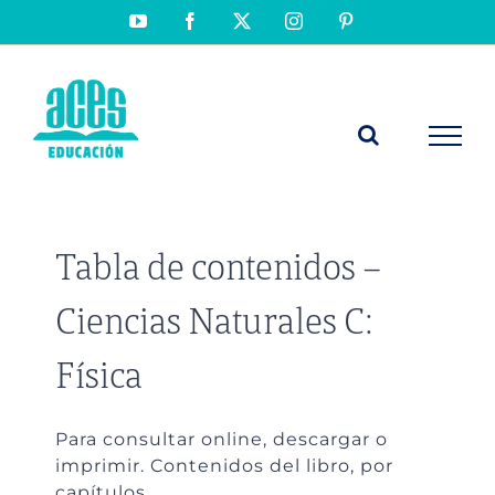
Saltar
YouTube
Facebook
X
Instagram
Pinterest
al
contenido
Tabla de contenidos –
Ciencias Naturales C:
Física
Para consultar online, descargar o
imprimir. Contenidos del libro, por
capítulos.