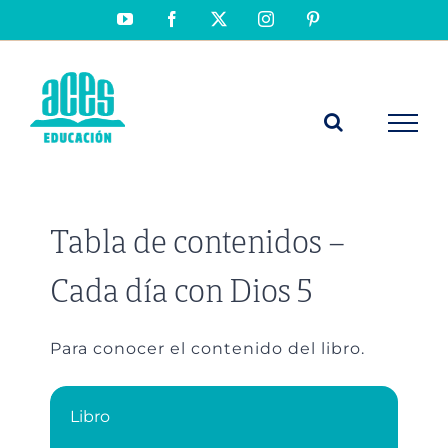
Saltar
YouTube
Facebook
X
Instagram
Pinterest
al
contenido
Tabla de contenidos –
Cada día con Dios 5
Para conocer el contenido del libro.
Libro