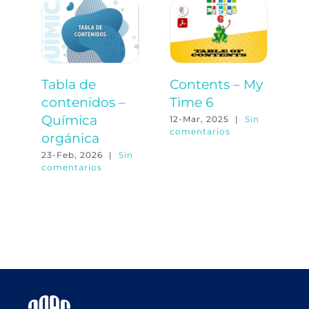
Tabla de
Contents – My
T
contenidos –
Time 6
c
Química
M
12-Mar, 2025
|
Sin
comentarios
orgánica
18
co
23-Feb, 2026
|
Sin
comentarios