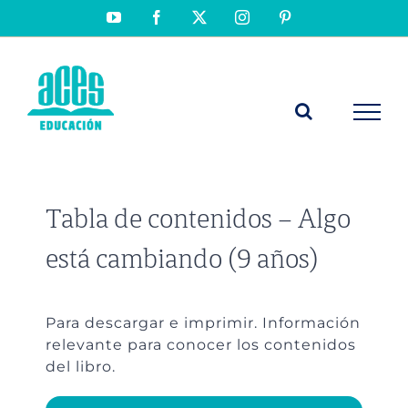
Saltar
YouTube
Facebook
X
Instagram
Pinterest
al
contenido
Tabla de contenidos – Algo
está cambiando (9 años)
Para descargar e imprimir. Información
relevante para conocer los contenidos
del libro.