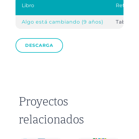
Libro
Referenc
Algo está cambiando (9 años)
Tabla d
DESCARGA
Proyectos
relacionados