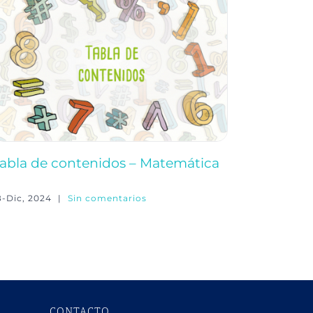
Tabla d
abla de contenidos – Matemática
orgánic
23-Feb, 20
8-Dic, 2024
|
Sin comentarios
CONTACTO