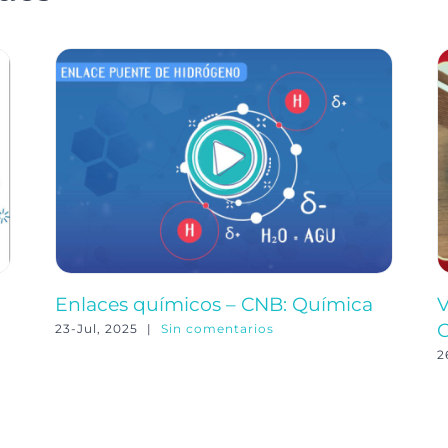
Enlaces químicos – CNB: Química
V
C
23-Jul, 2025
|
Sin comentarios
2