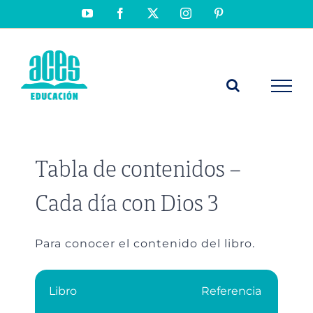
Saltar
YouTube
Facebook
X
Instagram
Pinterest
al
contenido
Tabla de contenidos –
Cada día con Dios 3
Para conocer el contenido del libro.
Libro
Referencia