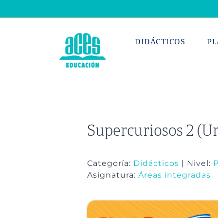
Saltar
al
contenido
DIDÁCTICOS
PL
Supercuriosos 2 (U
Categoría:
Didácticos
| Nivel:
P
Asignatura:
Áreas integradas