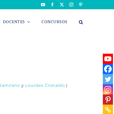
YouTube
Facebook
X
Instagram
Pinterest
DOCENTES
CONCURSOS
ltamirano
y
Lourdes Cristaldo
|