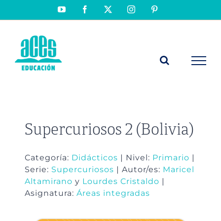
Saltar
YouTube
Facebook
X
Instagram
Pinterest
al
contenido
Supercuriosos 2 (Bolivia)
Categoría:
Didácticos
| Nivel:
Primario
|
Serie:
Supercuriosos
| Autor/es:
Maricel
Altamirano
y
Lourdes Cristaldo
|
Asignatura:
Áreas integradas