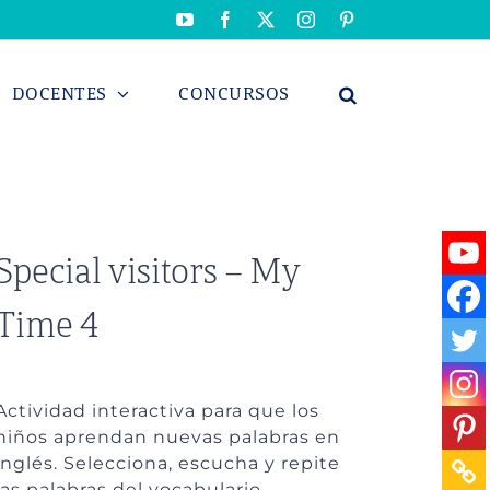
YouTube
Facebook
X
Instagram
Pinterest
DOCENTES
CONCURSOS
Special visitors – My
Time 4
Actividad interactiva para que los
niños aprendan nuevas palabras en
inglés. Selecciona, escucha y repite
las palabras del vocabulario.