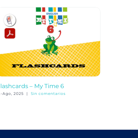
lashcards – My Time 6
My fami
2-Ago, 2025
|
Sin comentarios
4-Nov, 202