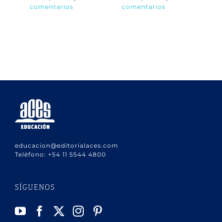
comentarios
comentarios
co
educacion@editorialaces.com
Teléfono:
+54 11 5544 4800
SÍGUENOS