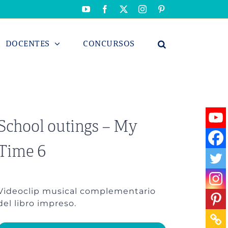
YouTube
Facebook
X
Instagram
Pinterest
DOCENTES
CONCURSOS
School outings – My
Time 6
Videoclip musical complementario
del libro impreso.