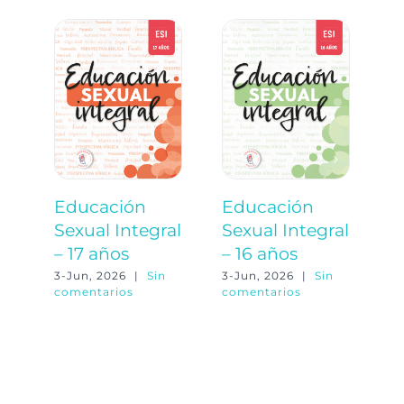
Educación
Educación
E
Sexual Integral
Sexual Integral
S
– 17 años
– 16 años
–
3-Jun, 2026
|
Sin
3-Jun, 2026
|
Sin
3-
comentarios
comentarios
co