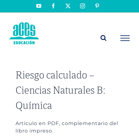
Saltar
YouTube
Facebook
X
Instagram
Pinterest
al
contenido
Riesgo calculado –
Ciencias Naturales B:
Química
Artículo en PDF, complementario del
libro impreso.