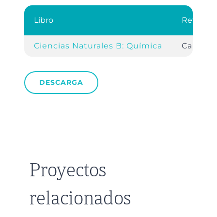
Libro
Referenc
Ciencias Naturales B: Química
Cap. 3, 
DESCARGA
Proyectos
relacionados