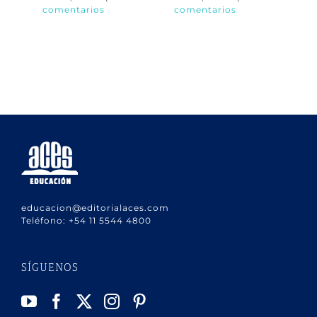
comentarios
comentarios
co
educacion@editorialaces.com
Teléfono:
+54 11 5544 4800
SÍGUENOS