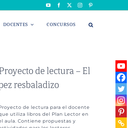
YouTube
Facebook
X
Instagram
Pinterest
DOCENTES
CONCURSOS
Proyecto de lectura – El
pez resbaladizo
Proyecto de lectura para el docente
que utiliza libros del Plan Lector en
el aula. Contiene propuestas y
actividades para los lectores.