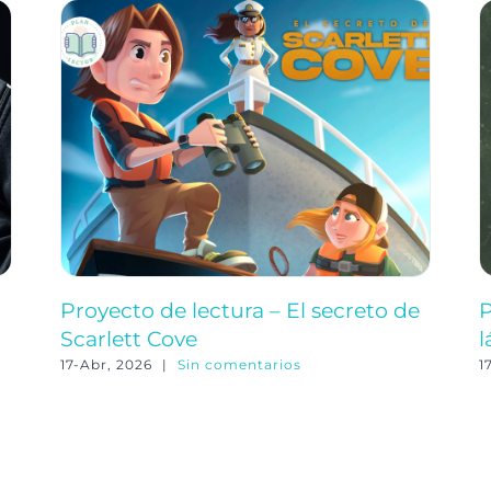
Proyecto de lectura – El secreto de
P
Scarlett Cove
l
17-Abr, 2026
|
Sin comentarios
1