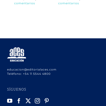
comentarios
comentarios
co
educacion@editorialaces.com
Teléfono:
+54 11 5544 4800
SÍGUENOS