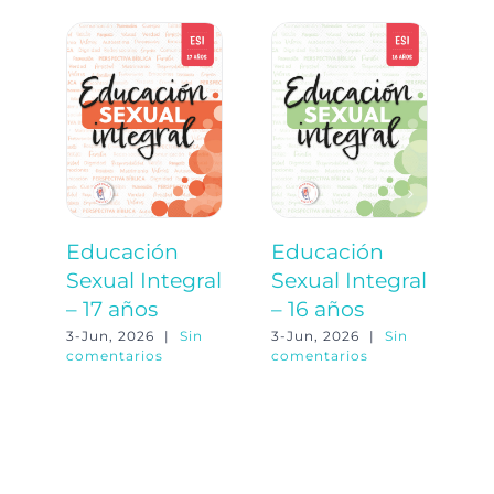
Educación
Educación
E
Sexual Integral
Sexual Integral
S
– 17 años
– 16 años
–
3-Jun, 2026
|
Sin
3-Jun, 2026
|
Sin
3-
comentarios
comentarios
co