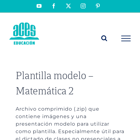
Saltar
YouTube
Facebook
X
Instagram
Pinterest
al
contenido
Plantilla modelo –
Matemática 2
Archivo comprimido (.zip) que
contiene imágenes y una
presentación modelo para utilizar
como plantilla. Especialmente útil para
el dictado de clases no presenciales a