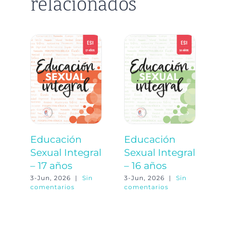
relacionados
Educación
Educación
E
Sexual Integral
Sexual Integral
S
– 17 años
– 16 años
–
3-Jun, 2026
|
Sin
3-Jun, 2026
|
Sin
3-
comentarios
comentarios
co