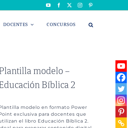
YouTube
Facebook
X
Instagram
Pinterest
DOCENTES
CONCURSOS
Plantilla modelo –
Educación Bíblica 2
Plantilla modelo en formato Power
Point exclusiva para docentes que
utilizan el libro Educación Bíblica 2.
Ideal para preparar contenido digital