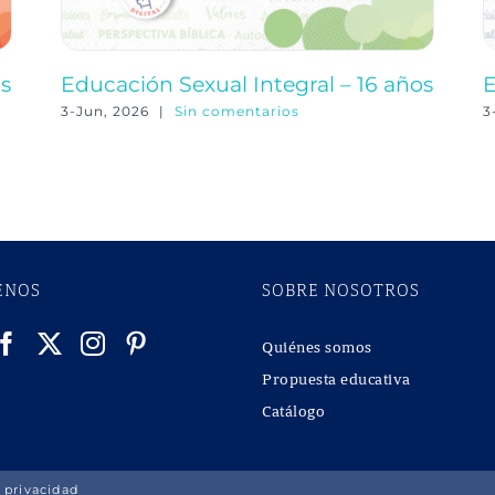
os
Educación Sexual Integral – 16 años
E
3-Jun, 2026
|
Sin comentarios
3
ENOS
SOBRE NOSOTROS
Quiénes somos
Propuesta educativa
Catálogo
 privacidad