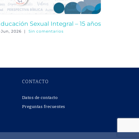
ducación Sexual Integral – 15 años
Educació
-Jun, 2026
|
Sin comentarios
3-Jun, 202
CONTACTO
Datos de contacto
Preguntas frecuentes