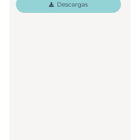
Descargas
Proyecto de lectura – Piensa en
grande
Material digital complementario para
docentes que trabajan el Plan Lector.
Sugerencias de actividades basadas