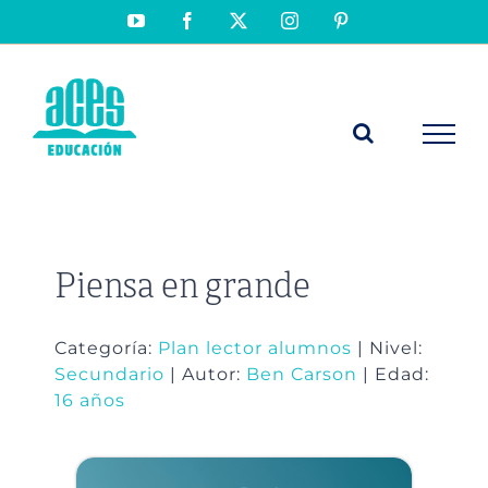
Saltar
YouTube
Facebook
X
Instagram
Pinterest
al
contenido
Piensa en grande
Categoría:
Plan lector alumnos
| Nivel:
Secundario
| Autor:
Ben Carson
| Edad:
16 años