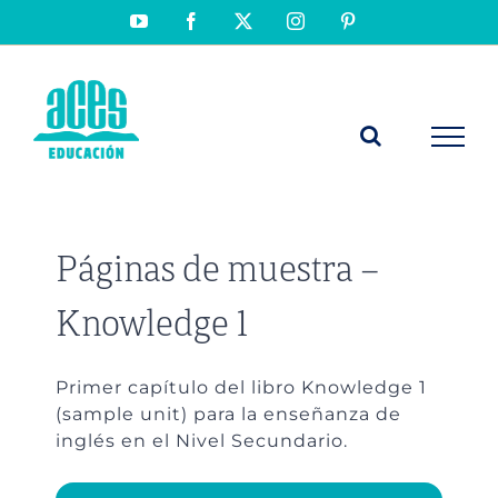
Saltar
YouTube
Facebook
X
Instagram
Pinterest
al
contenido
Páginas de muestra –
Knowledge 1
Primer capítulo del libro Knowledge 1
(sample unit) para la enseñanza de
inglés en el Nivel Secundario.