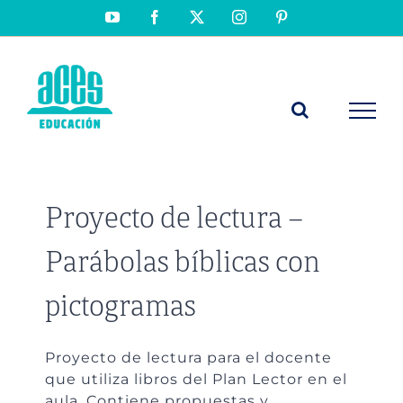
Saltar
YouTube
Facebook
X
Instagram
Pinterest
al
contenido
Proyecto de lectura –
Parábolas bíblicas con
pictogramas
Proyecto de lectura para el docente
que utiliza libros del Plan Lector en el
aula. Contiene propuestas y