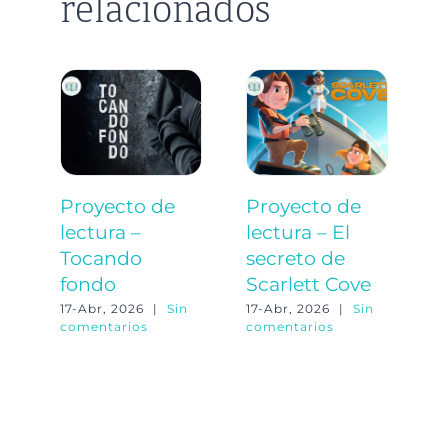
relacionados
Proyecto de
Proyecto de
P
lectura –
lectura – El
l
Tocando
secreto de
u
fondo
Scarlett Cove
l
17-Abr, 2026
|
Sin
17-Abr, 2026
|
Sin
17
comentarios
comentarios
co