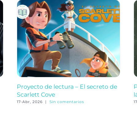
Proyecto de lectura – El secreto de
P
Scarlett Cove
l
17-Abr, 2026
|
Sin comentarios
1