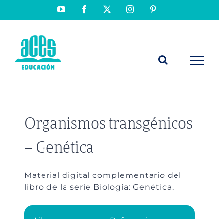
Saltar
YouTube
Facebook
X
Instagram
Pinterest
al
contenido
Organismos transgénicos
– Genética
Material digital complementario del
libro de la serie Biología: Genética.