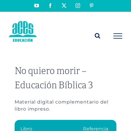
Saltar
YouTube
Facebook
X
Instagram
Pinterest
al
contenido
No quiero morir –
Educación Bíblica 3
Material digital complementario del
libro impreso.
Libro
Referencia