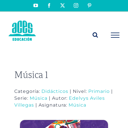
Saltar
YouTube
Facebook
X
Instagram
Pinterest
al
contenido
Música 1
Categoría:
Didácticos
| Nivel:
Primario
|
Serie:
Música
| Autor:
Edelvys Aviles
Villegas
| Asignatura:
Música