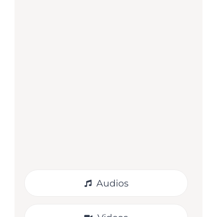
Guía docente – Música 1
Material complementario gratuito para
el docente que trabaja con el libro
Música 1 en el aula.
VER
Audios