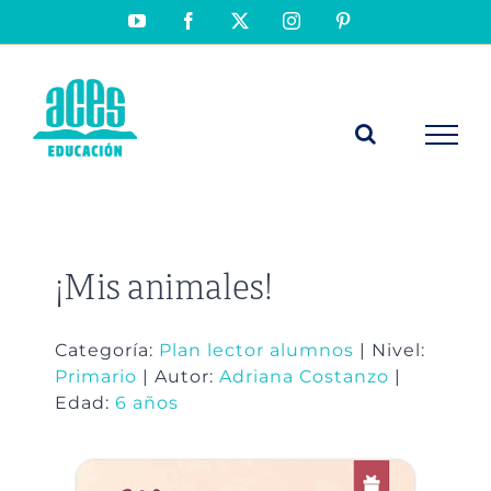
Saltar
YouTube
Facebook
X
Instagram
Pinterest
al
contenido
¡Mis animales!
Categoría:
Plan lector alumnos
| Nivel:
Primario
| Autor:
Adriana Costanzo
|
Edad:
6 años