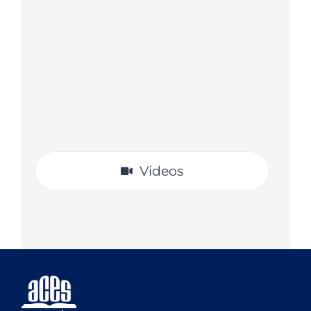
Material digital complementario para
docentes que trabajan el Plan Lector.
Sugerencias de actividades basadas
en la lectura del libro.
VER
Videos