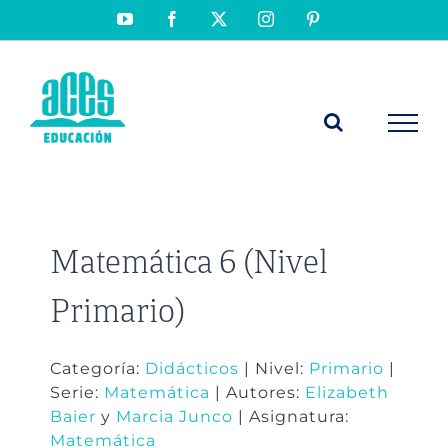
Saltar
YouTube
Facebook
X
Instagram
Pinterest
al
contenido
Matemática 6 (Nivel
Primario)
Categoría:
Didácticos
| Nivel:
Primario
|
Serie:
Matemática
| Autores:
Elizabeth
Baier
y
Marcia Junco
| Asignatura:
Matemática