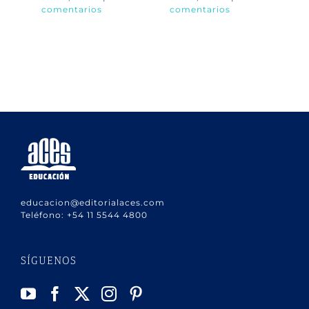
comentarios
comentarios
co
educacion@editorialaces.com
Teléfono:
+54 11 5544 4800
SÍGUENOS