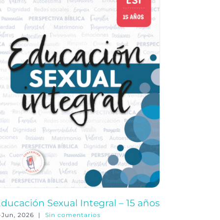
ducación Sexual Integral – 15 años
Educació
-Jun, 2026
|
Sin comentarios
3-Jun, 202