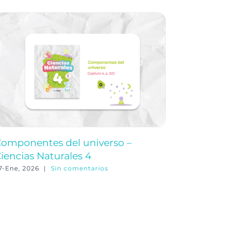
omponentes del universo –
Ciencias
iencias Naturales 4
Natural
7-Ene, 2026
|
Sin comentarios
30-Ene, 20