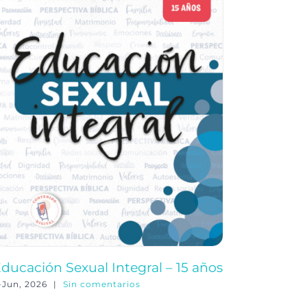
ducación Sexual Integral – 15 años
Educació
-Jun, 2026
|
Sin comentarios
3-Jun, 202