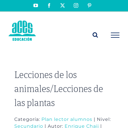
Saltar
YouTube
Facebook
X
Instagram
Pinterest
al
contenido
Lecciones de los
animales/Lecciones de
las plantas
Categoría:
Plan lector alumnos
| Nivel:
Secundario
| Autor:
Enrique Chaij
|