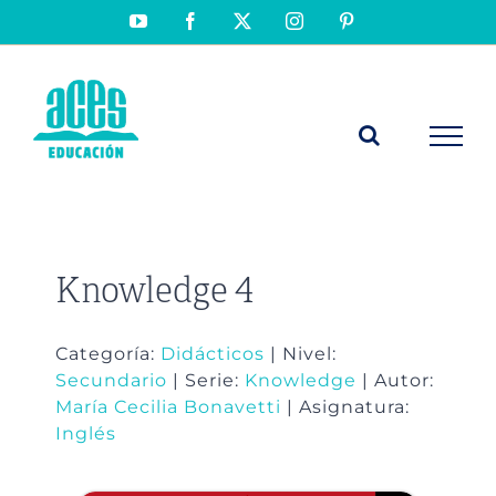
Saltar
YouTube
Facebook
X
Instagram
Pinterest
al
contenido
Knowledge 4
Categoría:
Didácticos
| Nivel:
Secundario
| Serie:
Knowledge
| Autor:
María Cecilia Bonavetti
| Asignatura:
Inglés