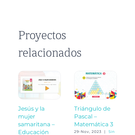
Proyectos
relacionados
Jesús y la
Triángulo de
C
mujer
Pascal –
d
samaritana –
Matemática 3
p
Educación
–
29-Nov, 2023
|
Sin