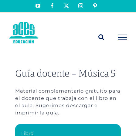
Saltar
YouTube
Facebook
X
Instagram
Pinterest
al
contenido
Guía docente – Música 5
Material complementario gratuito para
el docente que trabaja con el libro en
el aula. Sugerimos descargar e
imprimir la guía.
Libro