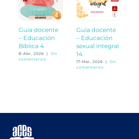
Guía docente
Guía docente
G
– Educación
– Educación
–
Bíblica 4
sexual integral
o
14
8-Abr, 2026
|
Sin
23
comentarios
co
17-Mar, 2026
|
Sin
comentarios