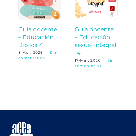
Guía docente
Guía docente
G
– Educación
– Educación
–
Bíblica 4
sexual integral
o
14
8-Abr, 2026
|
Sin
23
comentarios
co
17-Mar, 2026
|
Sin
comentarios