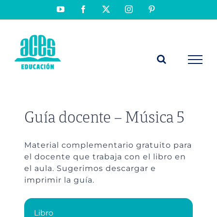
Saltar
YouTube
Facebook
X
Instagram
Pinterest
al
contenido
Guía docente – Música 5
Material complementario gratuito para
el docente que trabaja con el libro en
el aula. Sugerimos descargar e
imprimir la guía.
Libro