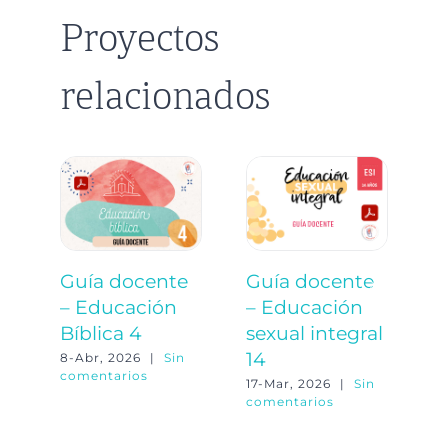
Proyectos
relacionados
Guía docente
Guía docente
G
– Educación
– Educación
–
Bíblica 4
sexual integral
o
14
8-Abr, 2026
|
Sin
23
comentarios
co
17-Mar, 2026
|
Sin
comentarios