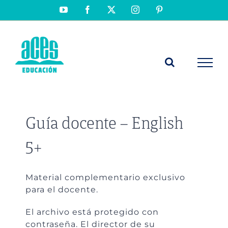
Saltar
YouTube
Facebook
X
Instagram
Pinterest
al
contenido
Guía docente – English
5+
Material complementario exclusivo
para el docente.
El archivo está protegido con
contraseña. El director de su