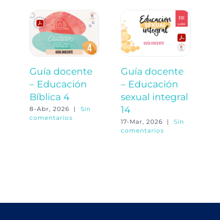
Guía docente
Guía docente
G
– Educación
– Educación
–
Bíblica 4
sexual integral
o
14
8-Abr, 2026
|
Sin
23
comentarios
co
17-Mar, 2026
|
Sin
comentarios