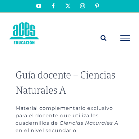
Saltar
YouTube
Facebook
X
Instagram
Pinterest
al
contenido
Guía docente – Ciencias
Naturales A
Material complementario exclusivo
para el docente que utiliza los
cuadernillos de
Ciencias Naturales A
en el nivel secundario.