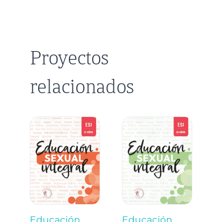
Proyectos
relacionados
Educación
Educación
E