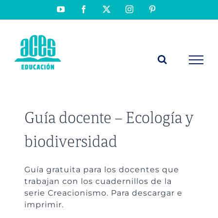
Saltar
YouTube
Facebook
X
Instagram
Pinterest
al
contenido
Guía docente – Ecología y
biodiversidad
Guía gratuita para los docentes que
trabajan con los cuadernillos de la
serie Creacionismo. Para descargar e
imprimir.