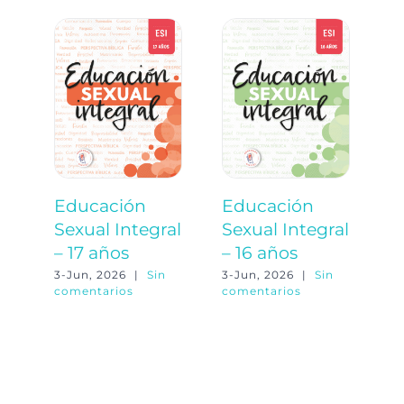
Educación
Educación
E
Sexual Integral
Sexual Integral
S
– 17 años
– 16 años
–
3-Jun, 2026
|
Sin
3-Jun, 2026
|
Sin
3-
comentarios
comentarios
co