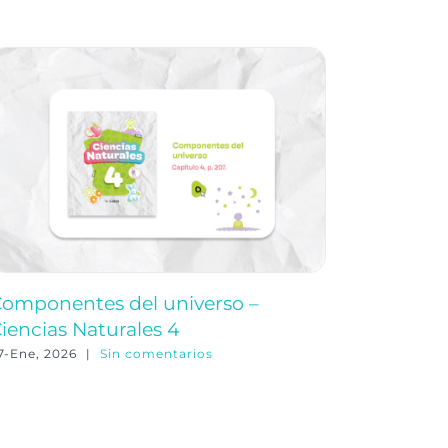
omponentes del universo –
Ciencias
iencias Naturales 4
Natural
7-Ene, 2026
|
Sin comentarios
30-Ene, 20