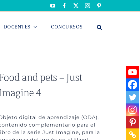
YouTube
Facebook
X
Instagram
Pinterest
DOCENTES
CONCURSOS
Food and pets – Just
Imagine 4
Objeto digital de aprendizaje (ODA),
contenido complementario para el
libro de la serie Just Imagine, para la
enseñanza del inglés en el Nivel