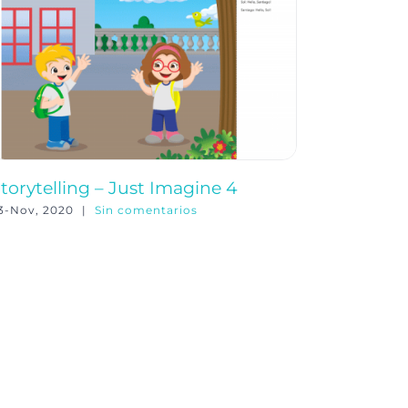
torytelling – Just Imagine 4
Páginas
3-Nov, 2020
|
Sin comentarios
12-Oct, 202