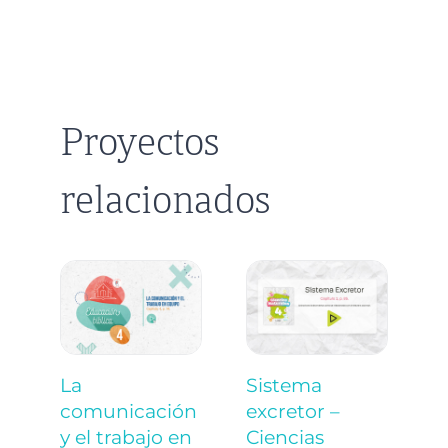
Proyectos
relacionados
La
Sistema
E
comunicación
excretor –
c
y el trabajo en
Ciencias
C