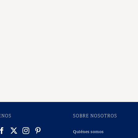
utiliza libros d
Contiene propu
los lectores.
VER
ENOS
SOBRE NOSOTROS
Quiénes somos