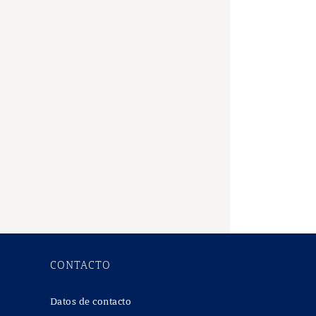
el Plan Lector en el aula.
estas y actividades para
CONTACTO
Datos de contacto