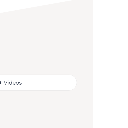
Videos
tura – Elena, la aventura
ctura para el docente que