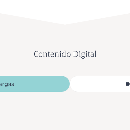
Contenido Digital
argas
Proyecto de lec
comienza
Proyecto de le